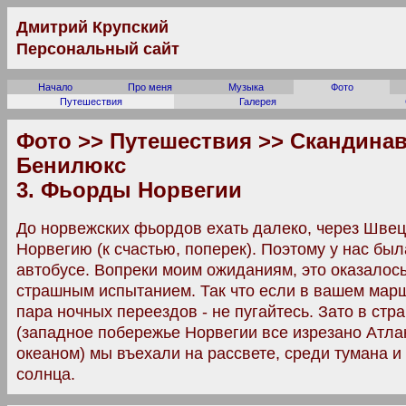
Дмитрий Крупский
Персональный сайт
Начало
Про меня
Музыка
Фото
Путешествия
Галерея
Фото >> Путешествия >> Скандинав
Бенилюкс
3. Фьорды Норвегии
До норвежских фьордов ехать далеко, через Шве
Норвегию (к счастью, поперек). Поэтому у нас была
автобусе. Вопреки моим ожиданиям, это оказалось
страшным испытанием. Так что если в вашем мар
пара ночных переездов - не пугайтесь. Зато в стр
(западное побережье Норвегии все изрезано Атла
океаном) мы въехали на рассвете, среди тумана 
солнца.