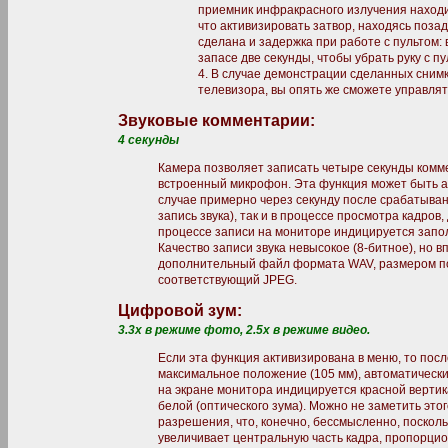
приемник инфракрасного излучения находи
что активизировать затвор, находясь позад
сделана и задержка при работе с пультом: 
запасе две секунды, чтобы убрать руку с пу
4. В случае демонстрации сделанных сним
телевизора, вы опять же сможете управля
Звуковые комментарии:
4 секунды
Камера позволяет записать четыре секунды комме
встроенный микрофон. Эта функция может быть ак
случае примерно через секунду после срабатыван
запись звука), так и в процессе просмотра кадро
процессе записи на мониторе индицируется запол
Качество записи звука невысокое (8-битное), но 
дополнительный файл формата WAV, размером пор
соответствующий JPEG.
Цифровой зум:
3.3х в режиме фото, 2.5х в режиме видео.
Если эта функция активизирована в меню, то посл
максимальное положение (105 мм), автоматически
на экране монитора индицируется красной вертик
белой (оптического зума). Можно не заметить это
разрешения, что, конечно, бессмысленно, поскол
увеличивает центральную часть кадра, пропорци