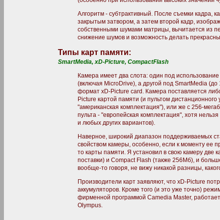
(особенно при использовании высоких значений ч
Алгоритм - субтрактивный. После съемки кадра, ка
закрытым затвором, а затем второй кадр, изобра
собственными шумами матрицы, вычитается из пе
снижение шумов и возможность делать прекрасны
Типы карт памяти:
SmartMedia, xD-Picture, CompactFlash
Камера имеет два слота: один под использование C
(включая MicroDrive), а другой под SmartMedia (д
формат xD-Picture card. Камера поставляется либ
Picture картой памяти (и пультом дистанционного
"американская комплектация"), или же с 256-мегаб
пульта - "европейская комплектация", хотя нельз
и любых других вариантов).
Наверное, широкий диапазон поддерживаемых ст
свойством камеры, особенно, если к моменту ее п
то карты памяти. Я установил в свою камеру две к
поставки) и Compact Flash (также 256Мб), и больше
вообще-то говоря, не вижу никакой разницы, какого
Производители карт заявляют, что xD-Picture по
аккумуляторов. Кроме того (и это уже точно) ре
фирменной программой Camedia Master, работает т
Olympus.