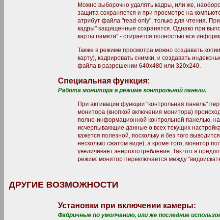
Можно выборочно удалять кадры, или же, наоборо
защита сохраняется и при просмотре на компьюте
атрибут файла "read-only", только для чтения. П
кадры" защищенные сохранятся. Однако при вып
карты памяти" - стирается полностью вся информ
Также в режиме просмотра можно создавать копии
карту), кадрировать снимки, и создавать индексны
файла в разрешении 640х480 или 320х240.
Специальная функция:
Работа монитора в режиме контрольной панели.
При активации функции "контрольная панель" пе
монитора (кнопкой включения монитора) происхо
полно-информационной контрольной панелью, на
исчерпывающие данные о всех текущих настройка
кажется полезной, поскольку и без того выводитс
несколько сжатом виде), а кроме того, монитор п
увеличивает энергопотребление. Так что я пред
режим: монитор переключается между "видоискате
ДРУГИЕ ВОЗМОЖНОСТИ
Установки при включении камеры:
Фабричные по умолчанию, или же последние использо