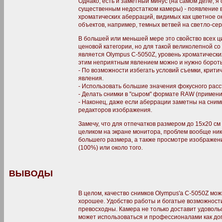
Однако, есть и заметный минус (на самом деле, 
существенным недостатком камеры) - появление 
хроматических аберраций, видимых как цветное 
объектов, например, темных ветвей на светло-сер
В большей или меньшей мере это свойство всех 
ценовой категории, но для такой великолепной со
является Olympus C-5050Z, уровень хроматических
этим неприятным явлением можно и нужно бороть
- По возможности избегать условий съемки, крити
явления.
- Использовать большие значения фокусного расс
- Делать снимки в "сыром" формате RAW (применит
- Наконец, даже если аберрации заметны на сним
редакторов изображения.
Замечу, что для отпечатков размером до 15х20 с
целиком на экране монитора, проблем вообще ника
большего размера, а также просмотре изображен
(100%) или около того.
ВЫВОДЫ
В целом, качество снимков Olympus'а C-5050Z мож
хорошее. Удобство работы и богатые возможност
превосходны. Камера не только доставит удовол
может использоваться и профессионалами как до