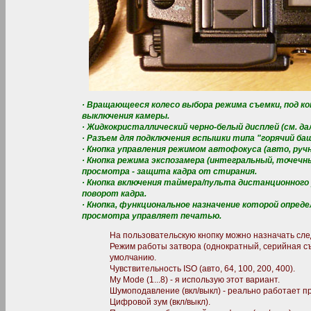
· Вращающееся колесо выбора режима съемки, под к
выключения камеры.
· Жидкокристаллический черно-белый дисплей (см. дал
· Разъем для подключения вспышки типа "горячий ба
· Кнопка управления режимом автофокуса (авто, ручно
· Кнопка режима экспозамера (интегральный, точечн
просмотра - защита кадра от стирания.
· Кнопка включения таймера/пульта дистанционного 
поворот кадра.
· Кнопка, функциональное назначение которой опред
просмотра управляет печатью.
На пользовательскую кнопку можно назначать сл
Режим работы затвора (однократный, серийная съе
умолчанию.
Чувствительность ISO (авто, 64, 100, 200, 400).
My Mode (1...8) - я использую этот вариант.
Шумоподавление (вкл/выкл) - реально работает п
Цифровой зум (вкл/выкл).