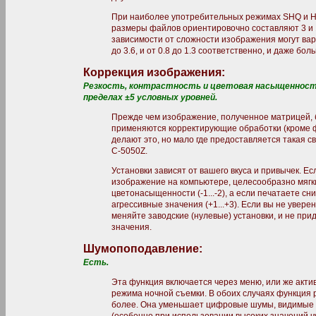
При наиболее употребительных режимах SHQ и H
размеры файлов ориентировочно составляют 3 и 
зависимости от сложности изображения могут варь
до 3.6, и от 0.8 до 1.3 соответственно, и даже бол
Коррекция изображения:
Резкость, контрастность и цветовая насыщенность
пределах ±5 условных уровней.
Прежде чем изображение, полученное матрицей, б
применяются корректирующие обработки (кроме 
делают это, но мало где предоставляется такая св
С-5050Z.
Установки зависят от вашего вкуса и привычек. Е
изображение на компьютере, целесообразно мягки
цветонасыщенности (-1...-2), а если печатаете сн
агрессивные значения (+1...+3). Если вы не уверен
меняйте заводские (нулевые) установки, и не при
значения.
Шумопоподавление:
Есть.
Эта функция включается через меню, или же акти
режима ночной съемки. В обоих случаях функция 
более. Она уменьшает цифровые шумы, видимые 