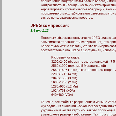
прецезионно подстраивать) баланс белого, изменя
контрастность и насыщенность, снижать яркостн
корректировать хроматические аберрации, вноси
программного масштабирования цветовых матриц
в виде пользовательских пресетов.
JPEG компрессия:
1:4 или 1:12.
Поскольку эффективность сжатия JPEG сильно варь
зависимости от сложности изображения), это ор
более грубо можно сказать, что это примерно соот
соответственно (по шкале в 12 ступеней, использу
Разрешения кадра:
3200x2400 (формат с экстраполяцией - 7.5
2560x1920 (родные 5 Mегапикселей)
2560x1696 (то же, с соотношением сторон 3
2288x1712 (4 Мп)
2048x1536 (3 Мп)
1600x1200 (2 Мп)
1280x960 (1.2 Мп)
1024x768 (XGA)
640x480 (VGA)
Конечно, все файлы с разрешением меньше 2560
и усреднения значений нескольких соседних пикс
ухудшению качества картинки, как это происходит 
уменьшаете размер изображения. Так что я с труд