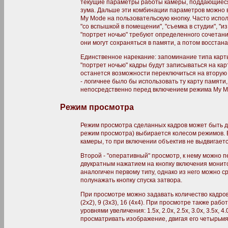
текущие параметры работы камеры, поддающиес
зума. Дальше эти комбинации параметров можно 
My Mode на пользовательскую кнопку. Часто испо
"со вспышкой в помещении", "съемка в студии", "из 
"портрет ночью" требуют определенного сочетани
они могут сохраняться в памяти, а потом восстан
Единственное нарекание: запоминание типа карты
"портрет ночью" кадры будут записываться на кар
останется возможности переключиться на вторую к
- логичнее было бы использовать ту карту памяти
непосредственно перед включением режима My M
Режим просмотра
Режим просмотра сделанных кадров может быть дв
режим просмотра) выбирается колесом режимов. 
камеры, то при включении объектив не выдвигаетс
Второй - "оперативный" просмотр, к нему можно 
двукратным нажатием на кнопку включения монит
аналогичен первому типу, однако из него можно с
полунажать кнопку спуска затвора.
При просмотре можно задавать количество кадров 
(2х2), 9 (3х3), 16 (4х4). При просмотре также раб
уровнями увеличения: 1.5х, 2.0х, 2.5х, 3.0х, 3.5х,
просматривать изображение, двигая его четырьмя