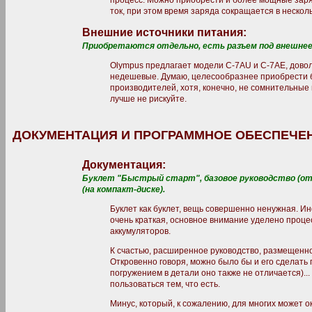
процесс. Можно приобрести и более мощные зар
ток, при этом время заряда сокращается в несколь
Внешние источники питания:
Приобретаются отдельно, есть разъем под внешнее 
Olympus предлагает модели C-7AU и C-7AE, довол
недешевые. Думаю, целесообразнее приобрести 
производителей, хотя, конечно, не сомнительные 
лучше не рискуйте.
ДОКУМЕНТАЦИЯ И ПРОГРАММНОЕ ОБЕСПЕЧЕ
Документация:
Буклет "Быстрый старт", базовое руководство (от
(на компакт-диске).
Буклет как буклет, вещь совершенно ненужная. И
очень краткая, основное внимание уделено процес
аккумуляторов.
К счастью, расширенное руководство, размещенно
Откровенно говоря, можно было бы и его сделать
погружением в детали оно также не отличается)..
пользоваться тем, что есть.
Минус, который, к сожалению, для многих может о