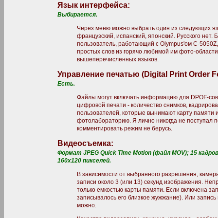
Язык интерфейса:
Выбирается.
Через меню можно выбрать один из следующих язы
французский, испанский, японский. Русского нет
пользователь, работающий с Olympus'ом C-5050Z,
простых слов из горячо любимой им фото-области.
вышеперечисленных языков.
Управление печатью (Digital Print Order F
Есть.
Файлы могут включать информацию для DPOF-со
цифровой печати - количество снимков, кадриров
пользователей, которые вынимают карту памяти и
фотолабораторию. Я лично никогда не поступал п
комментировать режим не берусь.
Видеосъемка:
Формат JPEG Quick Time Motion (файл MOV); 15 кадров
160x120 пикселей.
В зависимости от выбранного разрешения, камер
записи около 3 (или 13) секунд изображения. Не
только емкостью карты памяти. Если включена запи
записывалось его близкое жужжание). Или запись 
можно.