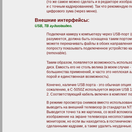
(то же самое можно сделать и в редакторе изобра
и с точным кадрированием). Так что рекомендую 
цифрового зума (через меню).
Внешние интерфейсы:
USB, ТВ аудио/видео.
Подключая камеру к компьютеру через USB-порт 
разумеется, должна быть оснащена таким портом;
можете перекачивать файлы в обоих направления
попросту показывать подключенное устройство ка
(removable).
Таким образом, появляется возможность использ
диск. Емкость его не столь велика (в моем случае 
большинства применений, и часто это неплохая 
порой и единственная возможность).
Конечно, наличие USB порта - это обычная опция
сожалению, в C-5050Z используется версия USB 1
2. Соответствующий кабель включен в комплект по
В режиме просмотра снимков вместо использован
выводить на внешний телевизор (в стандартах NT
Выводится точно та же картинка, со всей вспомо
изображение на экране телевизора несопоставим
монитором, но если вы находитесь в гостиничном
сделанными кадрами, а также удалить неудачные.