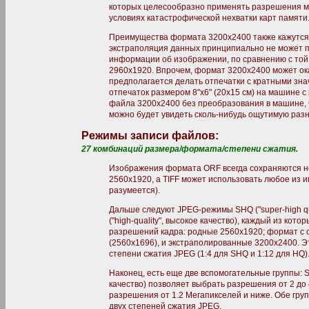
которых целесообразно применять разрешения ме
условиях катастрофической нехватки карт памяти.
Преимущества формата 3200х2400 также кажутся 
экстраполяция данных принципиально не может 
информации об изображении, по сравнению с той,
2960х1920. Впрочем, формат 3200х2400 может ок
предполагается делать отпечатки с кратными зн
отпечаток размером 8"x6" (20х15 см) на машине с
файла 3200х2400 без преобразования в машине, ч
можно будет увидеть сколь-нибудь ощутимую раз
Режимы записи файлов:
27 комбинаций размера/формата/степени сжатия.
Изображения формата ORF всегда сохраняются 
2560х1920, а TIFF может использовать любое из 
разумеется).
Дальше следуют JPEG-режимы SHQ ("super-high qua
("high-quality", высокое качество), каждый из кот
разрешений кадра: родные 2560х1920; формат с 
(2560х1696), и экстраполированные 3200х2400. 
степени сжатия JPEG (1:4 для SHQ и 1:12 для HQ)
Наконец, есть еще две вспомогательные группы: SQ
качество) позволяет выбрать разрешения от 2 до 
разрешения от 1.2 Мегапикселей и ниже. Обе груп
двух степеней сжатия JPEG.