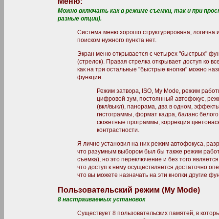
Меню:
Можно включать как в режиме съемки, так и при про
разные опции).
Система меню хорошо структурирована, логична и
поиском нужного пункта нет.
Экран меню открывается с четырех "быстрых" фун
(стрелок). Правая стрелка открывает доступ ко в
как на три остальные "быстрые кнопки" можно на
функции:
Режим затвора, ISO, My Mode, режим рабо
цифровой зум, постоянный автофокус, режи
(вкл/выкл), панорама, два в одном, эффек
гистограммы, формат кадра, баланс белого
сюжетные программы, коррекция цветонас
контрастности.
Я лично установил на них режим автофокуса, раз
что разумным выбором был бы также режим рабо
съемка), но это переключение и без того являетс
что доступ к нему осуществляется достаточно опе
что вы можете назначать на эти кнопки другие фу
Пользовательский режим (My Mode)
8 настраиваемых установок
Существует 8 пользовательских памятей, в котор