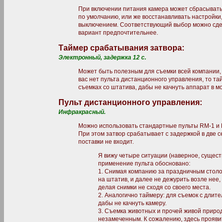
При включении питания камера может сбрасывать 
по умолчанию, или же восстанавливать настройки
выключением. Соответствующий выбор можно сдел
вариант предпочтительнее.
Таймер срабатывания затвора:
Электронный, задержка 12 с.
Может быть полезным для съемки всей компании, 
вас нет пульта дистанционного управления, то т
съемках со штатива, дабы не качнуть аппарат в м
Пульт дистанционного управления:
Инфракрасный.
Можно использовать стандартные пульты RM-1 и R
При этом затвор срабатывает с задержкой в две с
поставки не входит.
Я вижу четыре ситуации (наверное, существ
применение пульта обосновано:
1. Снимая компанию за праздничным столо
на штатив, и далее не дежурить возле нее,
делая снимки не сходя со своего места.
2. Аналогично таймеру: для съемок с длит
дабы не качнуть камеру.
3. Съемка животных и прочей живой природ
незамеченным. К сожалению, здесь проявит