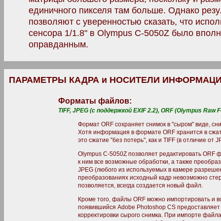
единичного пикселя там больше. Однако резу
позволяют с уверенностью сказать, что испо
сенсора 1/1.8" в Olympus C-5050Z было впол
оправданным.
ПАРАМЕТРЫ КАДРА и НОСИТЕЛИ ИНФОРМАЦ
Форматы файлов:
TIFF, JPEG (с поддержкой EXIF 2.2), ORF (Olympus Raw F
Формат ORF сохраняет снимок в "сыром" виде, с
Хотя информация в формате ORF хранится в сжато
это сжатие "без потерь", как и TIFF (в отличие от J
Olympus C-5050Z позволяет редактировать ORF 
к ним все возможные обработки, а также преобра
JPEG (любого из используемых в камере разрешен
преобразованиях исходный кадр невозможно стере
позволяется, всегда создается новый файл.
Кроме того, файлы ORF можно импортировать и в
появившийся Adobe Photoshop CS предоставляет
корректировки сырого снимка. При импорте файла