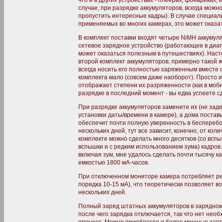
что и в других устройствах - плеерах, фонариках, и
случае, при разрядке аккумуляторов, всегда можн
пропустить интересные кадры). В случае специал
применяемых во многих камерах, это может оказа
В комплект поставки входят четыре NiMH аккумуля
сетевое зарядное устройство (работающее в диа
может оказаться полезным в путешествиях). Нас
второй комплект аккумуляторов, примерно такой же
всегда носить его полностью заряженным вместе с 
комплекта мало (совсем даже наоборот). Просто 
отображает степени их разряженности (как в моб
разрядке в последний момент - вы едва успеете с
При разрядке аккумуляторов замените их (не зад
установки даты/времени в камере), а дома постав
обеспечит почти полную уверенность в бесперебо
нескольких дней, тут все зависит, конечно, от ко
комплекте можно сделать много десятков (со вспы
вспышки и с редким использованием зума) кадров.
включая зум, мне удалось сделать почти тысячу к
емкостью 1800 мА-часов.
При отключенном мониторе камера потребляет ре
порядка 10-15 мА), что теоретически позволяет в
нескольких дней.
Полный заряд штатных аккумуляторов в зарядном 
после чего зарядка отключается, так что нет нео