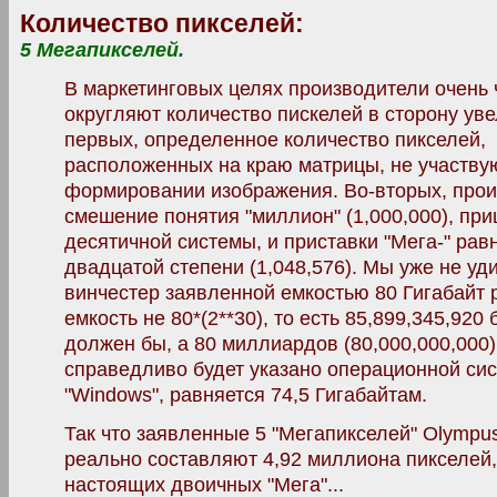
Количество пикселей:
5 Мегапикселей.
В маркетинговых целях производители очень 
округляют количество пискелей в сторону уве
первых, определенное количество пикселей,
расположенных на краю матрицы, не участву
формировании изображения. Во-вторых, прои
смешение понятия "миллион" (1,000,000), пр
десятичной системы, и приставки "Мега-" рав
двадцатой степени (1,048,576). Мы уже не уд
винчестер заявленной емкостью 80 Гигабайт 
емкость не 80*(2**30), то есть 85,899,345,920 б
должен бы, а 80 миллиардов (80,000,000,000),
справедливо будет указано операционной си
"Windows", равняется 74,5 Гигабайтам.
Так что заявленные 5 "Мегапикселей" Olympu
реально составляют 4,92 миллиона пикселей,
настоящих двоичных "Мега"...