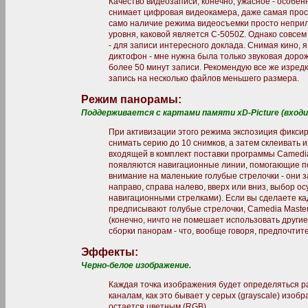
Качество видеозаписи, конечно, ужасное - особенн
снимает цифровая видеокамера, даже самая прост
само наличие режима видеосъемки просто неприл
уровня, каковой является C-5050Z. Однако совсе
- для записи интересного доклада. Снимая кино, 
диктофон - мне нужна была только звуковая дорож
более 50 минут записи. Рекомендую все же изредк
запись на несколько файлов меньшего размера.
Режим панорамы:
Поддерживается с картами памяти xD-Picture (входи
При активизации этого режима экспозиция фиксир
снимать серию до 10 снимков, а затем склеивать
входящей в комплект поставки программы Camedia
появляются навигационные линии, помогающие п
внимание на маленькие голубые стрелочки - они 
направо, справа налево, вверх или вниз, выбор 
навигационными стрелками). Если вы сделаете кад
предписывают голубые стрелочки, Camedia Master
(конечно, ничто не помешает использовать друг
сборки панорам - что, вообще говоря, предпочтит
Эффекты:
Черно-белое изображение.
Каждая точка изображения будет определяться р
каналам, как это бывает у серых (grayscale) изо
остается цветным (RGB).