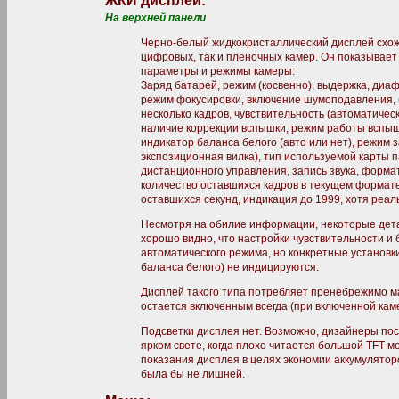
ЖКИ дисплей:
На верхней панели
Черно-белый жидкокристаллический дисплей схож 
цифровых, так и пленочных камер. Он показывает
параметры и режимы камеры:
Заряд батарей, режим (косвенно), выдержка, диаф
режим фокусировки, включение шумоподавления, б
несколько кадров, чувствительность (автоматическ
наличие коррекции вспышки, режим работы вспыш
индикатор баланса белого (авто или нет), режим 
экспозиционная вилка), тип используемой карты 
дистанционного управления, запись звука, форма
количество оставшихся кадров в текущем формате
оставшихся секунд, индикация до 1999, хотя реал
Несмотря на обилие информации, некоторые дета
хорошо видно, что настройки чувствительности и 
автоматического режима, но конкретные установки
баланса белого) не индицируются.
Дисплей такого типа потребляет пренебрежимо ма
остается включенным всегда (при включенной кам
Подсветки дисплея нет. Возможно, дизайнеры пос
ярком свете, когда плохо читается большой TFT-
показания дисплея в целях экономии аккумуляторо
была бы не лишней.