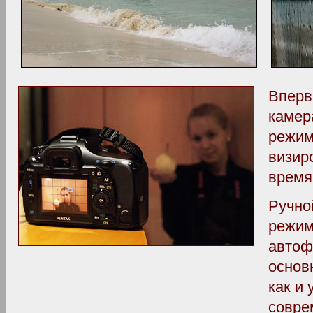
Вперв
камер
режим
визир
время
Ручно
режим
автоф
основ
как и
совре