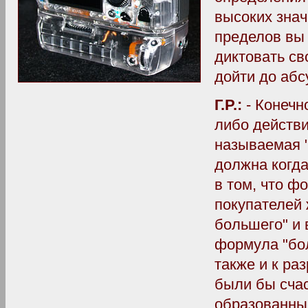
высоких знач
пределов вы
диктовать св
дойти до абс
Г.Р.:
- Конечн
либо действи
называемая "
должна когда
в том, что ф
покупателей 
большего" и 
формула "бо
также и к р
были бы счас
образованны